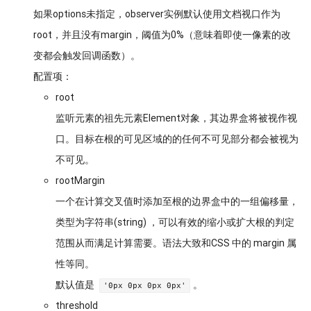
如果options未指定，observer实例默认使用文档视口作为
root，并且没有margin，阈值为0%（意味着即使一像素的改
变都会触发回调函数）。
配置项：
root
监听元素的祖先元素Element对象，其边界盒将被视作视
口。目标在根的可见区域的的任何不可见部分都会被视为
不可见。
rootMargin
一个在计算交叉值时添加至根的边界盒中的一组偏移量，
类型为字符串(string) ，可以有效的缩小或扩大根的判定
范围从而满足计算需要。语法大致和CSS 中的 margin 属
性等同。
默认值是
。
'0px 0px 0px 0px'
threshold