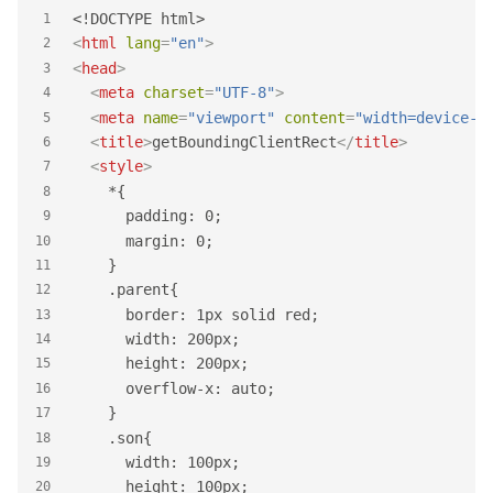
<!DOCTYPE html>
1
<
html
lang
=
"en"
>
2
<
head
>
3
<
meta
charset
=
"UTF-8"
>
4
<
meta
name
=
"viewport"
content
=
"width=device-w
5
<
title
>
getBoundingClientRect
</
title
>
6
<
style
>
7
    *{
8
      padding: 0;
9
      margin: 0;
10
    }
11
    .parent{
12
      border: 1px solid red;
13
      width: 200px;
14
      height: 200px;
15
      overflow-x: auto;
16
    }
17
    .son{
18
      width: 100px;
19
      height: 100px;
20