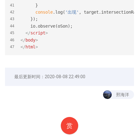
      }
41
console
.log(
'出现'
, target.intersectionRat
42
    });
43
    io.observe(oSon);
44
</
script
>
45
</
body
>
46
</
html
>
47
最后更新时间：
2020-08-08 22:49:00
邢海洋
赏