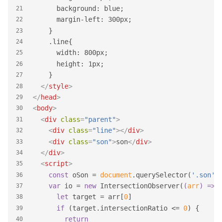
      background: blue;
21
      margin-left: 300px;
22
    }
23
    .line{
24
      width: 800px;
25
      height: 1px;
26
    }
27
</
style
>
28
</
head
>
29
<
body
>
30
<
div
class
=
"parent"
>
31
<
div
class
=
"line"
>
</
div
>
32
<
div
class
=
"son"
>
son
</
div
>
33
</
div
>
34
<
script
>
35
const
 oSon = 
document
.querySelector(
'.son'
)
36
var
 io = 
new
 IntersectionObserver(
(
arr
) =>
 
37
let
 target = arr[
0
]
38
if
 (target.intersectionRatio <= 
0
) {
39
return
40