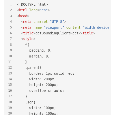
<!DOCTYPE html>
1
<
html
lang
=
"en"
>
2
<
head
>
3
<
meta
charset
=
"UTF-8"
>
4
<
meta
name
=
"viewport"
content
=
"width=device-w
5
<
title
>
getBoundingClientRect
</
title
>
6
<
style
>
7
    *{
8
      padding: 0;
9
      margin: 0;
10
    }
11
    .parent{
12
      border: 1px solid red;
13
      width: 200px;
14
      height: 200px;
15
      overflow-x: auto;
16
    }
17
    .son{
18
      width: 100px;
19
      height: 100px;
20