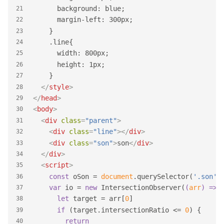
      background: blue;
21
      margin-left: 300px;
22
    }
23
    .line{
24
      width: 800px;
25
      height: 1px;
26
    }
27
</
style
>
28
</
head
>
29
<
body
>
30
<
div
class
=
"parent"
>
31
<
div
class
=
"line"
>
</
div
>
32
<
div
class
=
"son"
>
son
</
div
>
33
</
div
>
34
<
script
>
35
const
 oSon = 
document
.querySelector(
'.son'
)
36
var
 io = 
new
 IntersectionObserver(
(
arr
) =>
 
37
let
 target = arr[
0
]
38
if
 (target.intersectionRatio <= 
0
) {
39
return
40