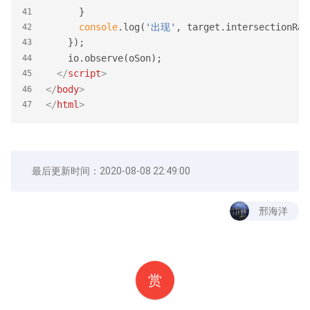
      }
41
console
.log(
'出现'
, target.intersectionRat
42
    });
43
    io.observe(oSon);
44
</
script
>
45
</
body
>
46
</
html
>
47
最后更新时间：
2020-08-08 22:49:00
邢海洋
赏