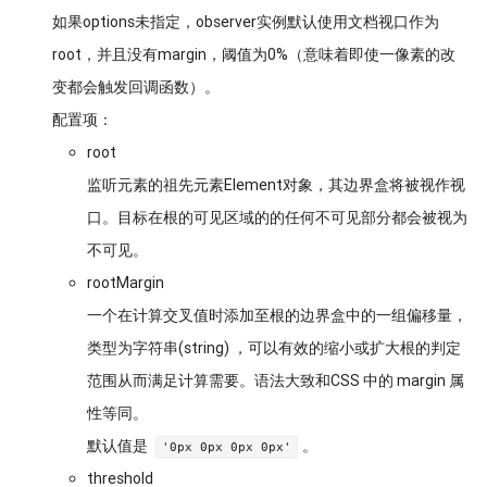
如果options未指定，observer实例默认使用文档视口作为
root，并且没有margin，阈值为0%（意味着即使一像素的改
变都会触发回调函数）。
配置项：
root
监听元素的祖先元素Element对象，其边界盒将被视作视
口。目标在根的可见区域的的任何不可见部分都会被视为
不可见。
rootMargin
一个在计算交叉值时添加至根的边界盒中的一组偏移量，
类型为字符串(string) ，可以有效的缩小或扩大根的判定
范围从而满足计算需要。语法大致和CSS 中的 margin 属
性等同。
默认值是
。
'0px 0px 0px 0px'
threshold